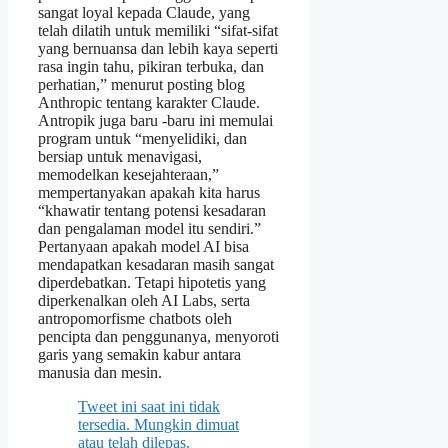
sangat loyal kepada Claude, yang
telah dilatih untuk memiliki “sifat-sifat
yang bernuansa dan lebih kaya seperti
rasa ingin tahu, pikiran terbuka, dan
perhatian,” menurut posting blog
Anthropic tentang karakter Claude.
Antropik juga baru -baru ini memulai
program untuk “menyelidiki, dan
bersiap untuk menavigasi,
memodelkan kesejahteraan,”
mempertanyakan apakah kita harus
“khawatir tentang potensi kesadaran
dan pengalaman model itu sendiri.”
Pertanyaan apakah model AI bisa
mendapatkan kesadaran masih sangat
diperdebatkan. Tetapi hipotetis yang
diperkenalkan oleh AI Labs, serta
antropomorfisme chatbots oleh
pencipta dan penggunanya, menyoroti
garis yang semakin kabur antara
manusia dan mesin.
Tweet ini saat ini tidak
tersedia. Mungkin dimuat
atau telah dilepas.