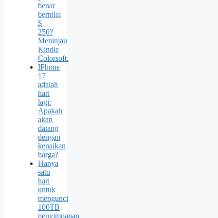
benar
bernilai
$
250?
Meninjau
Kindle
Colorsoft.
IPhone
17
adalah
hari
lagi:
Apakah
akan
datang
dengan
kenaikan
harga?
Hanya
satu
hari
untuk
mengunci
100TB
penyimpanan