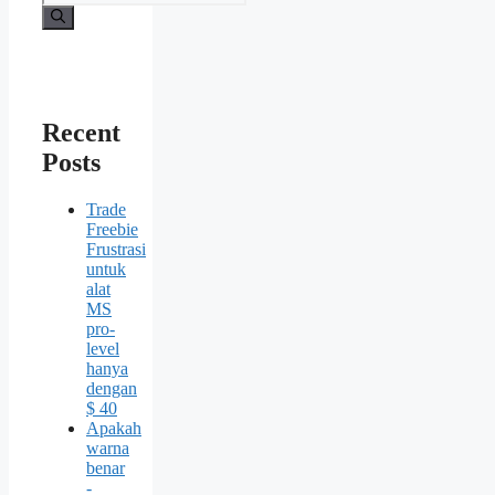
Recent
Posts
Trade
Freebie
Frustrasi
untuk
alat
MS
pro-
level
hanya
dengan
$ 40
Apakah
warna
benar
-