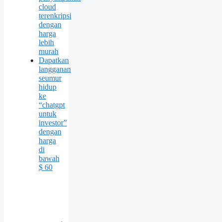
cloud
terenkripsi
dengan
harga
lebih
murah
Dapatkan
langganan
seumur
hidup
ke
“chatgpt
untuk
investor”
dengan
harga
di
bawah
$ 60