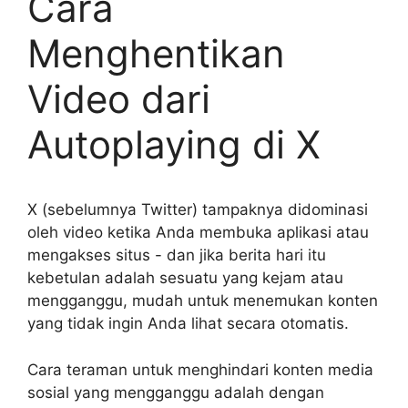
Cara
Menghentikan
Video dari
Autoplaying di X
X (sebelumnya Twitter) tampaknya didominasi
oleh video ketika Anda membuka aplikasi atau
mengakses situs - dan jika berita hari itu
kebetulan adalah sesuatu yang kejam atau
mengganggu, mudah untuk menemukan konten
yang tidak ingin Anda lihat secara otomatis.
Cara teraman untuk menghindari konten media
sosial yang mengganggu adalah dengan