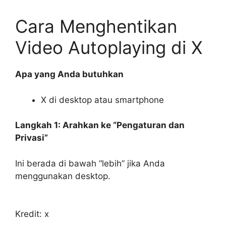
Cara Menghentikan
Video Autoplaying di X
Apa yang Anda butuhkan
X di desktop atau smartphone
Langkah 1: Arahkan ke “Pengaturan dan
Privasi”
Ini berada di bawah “lebih” jika Anda
menggunakan desktop.
Kredit: x