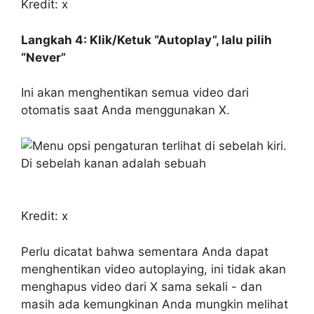
Kredit: x
Langkah 4: Klik/Ketuk “Autoplay”, lalu pilih
“Never”
Ini akan menghentikan semua video dari
otomatis saat Anda menggunakan X.
Kredit: x
Perlu dicatat bahwa sementara Anda dapat
menghentikan video autoplaying, ini tidak akan
menghapus video dari X sama sekali - dan
masih ada kemungkinan Anda mungkin melihat