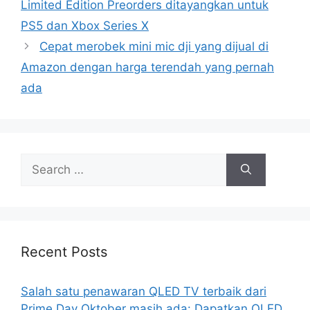
Limited Edition Preorders ditayangkan untuk
PS5 dan Xbox Series X
Cepat merobek mini mic dji yang dijual di
Amazon dengan harga terendah yang pernah
ada
Search
for:
Recent Posts
Salah satu penawaran QLED TV terbaik dari
Prime Day Oktober masih ada: Dapatkan QLED