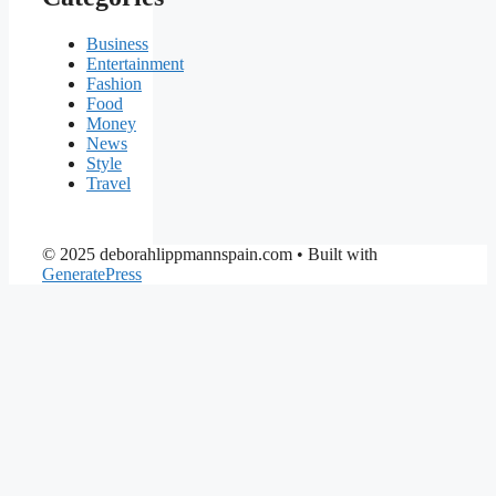
Business
Entertainment
Fashion
Food
Money
News
Style
Travel
© 2025 deborahlippmannspain.com
• Built with
GeneratePress