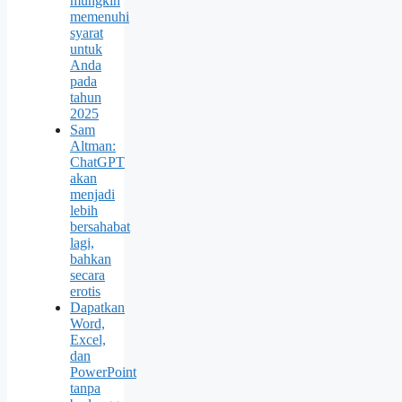
mungkin
memenuhi
syarat
untuk
Anda
pada
tahun
2025
Sam
Altman:
ChatGPT
akan
menjadi
lebih
bersahabat
lagi,
bahkan
secara
erotis
Dapatkan
Word,
Excel,
dan
PowerPoint
tanpa