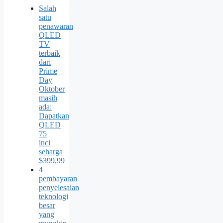
Salah
satu
penawaran
QLED
TV
terbaik
dari
Prime
Day
Oktober
masih
ada:
Dapatkan
QLED
75
inci
seharga
$399,99
4
pembayaran
penyelesaian
teknologi
besar
yang