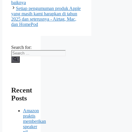
baiknya
Setiap pengumuman produk Apple
yang masih kami harapkan di tahun
2025 dan seterusnya - Airtag, Mac,
dan HomePod
Search for:
Recent
Posts
Amazon
praktis
memberikan
speaker
pil