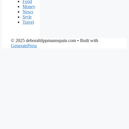
Food
Money
News
Style
Travel
© 2025 deborahlippmannspain.com
• Built with
GeneratePress