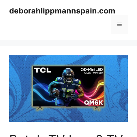
Skip
deborahlippmannspain.com
to
content
Menu