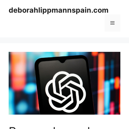
Skip
deborahlippmannspain.com
to
content
Menu