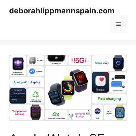
Skip
deborahlippmannspain.com
to
content
Menu