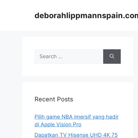
Skip
to
deborahlippmannspain.co
content
Search
for:
Recent Posts
Pilih game NBA imersif yang hadir
di Apple Vision Pro
Dapatkan TV Hisense UHD 4K 75