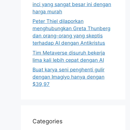
inci yang sangat besar ini dengan
harga murah
Peter Thiel dilaporkan
menghubungkan Greta Thunberg
dan orang-orang yang skeptis
terhadap AI dengan Antikristus
Tim Metaverse disuruh bekerja
lima kali lebih cepat dengan AI
Buat karya seni penghenti gulir
dengan Imagiyo hanya dengan
$39,97
Categories