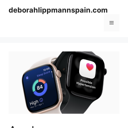
Skip
deborahlippmannspain.com
to
content
Menu