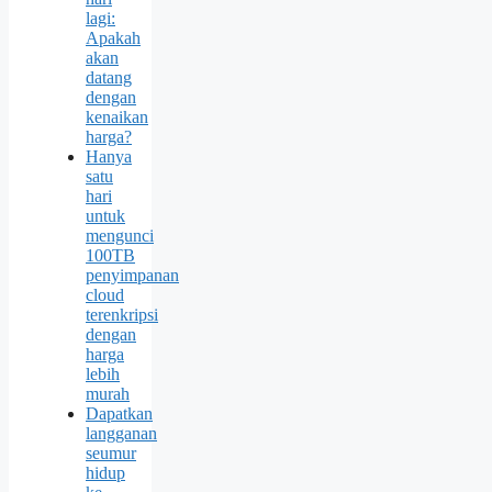
lagi:
Apakah
akan
datang
dengan
kenaikan
harga?
Hanya
satu
hari
untuk
mengunci
100TB
penyimpanan
cloud
terenkripsi
dengan
harga
lebih
murah
Dapatkan
langganan
seumur
hidup