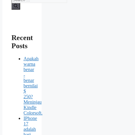
Recent
Posts
Apakah
warna
benar
-
benar
bernilai
$
250?
Meninjau
Kindle
Colorsoft.
IPhone
17
adalah
hari