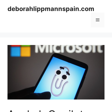
Skip
deborahlippmannspain.com
to
content
Menu