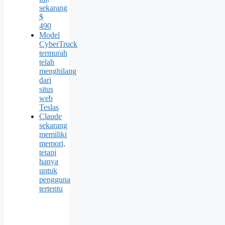
sekarang
$
490
Model
CyberTruck
termurah
telah
menghilang
dari
situs
web
Teslas
Claude
sekarang
memiliki
memori,
tetapi
hanya
untuk
pengguna
tertentu