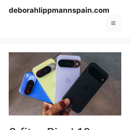
Skip
deborahlippmannspain.com
to
content
Menu