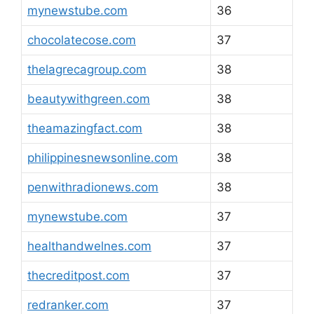
mynewstube.com
36
chocolatecose.com
37
thelagrecagroup.com
38
beautywithgreen.com
38
theamazingfact.com
38
philippinesnewsonline.com
38
penwithradionews.com
38
mynewstube.com
37
healthandwelnes.com
37
thecreditpost.com
37
redranker.com
37