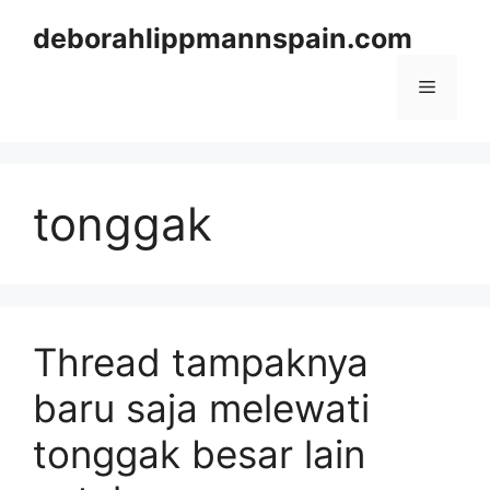
Skip
deborahlippmannspain.com
to
content
Menu
tonggak
Thread tampaknya
baru saja melewati
tonggak besar lain