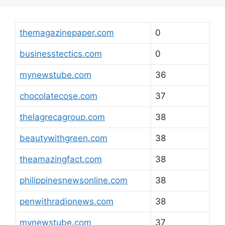
themagazinepaper.com
0
businesstectics.com
0
mynewstube.com
36
chocolatecose.com
37
thelagrecagroup.com
38
beautywithgreen.com
38
theamazingfact.com
38
philippinesnewsonline.com
38
penwithradionews.com
38
mynewstube.com
37