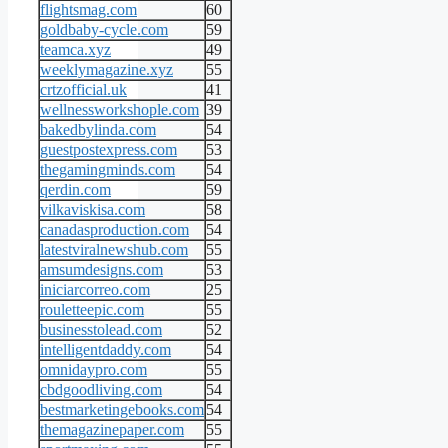
flightsmag.com
60
goldbaby-cycle.com
59
teamca.xyz
49
weeklymagazine.xyz
55
crtzofficial.uk
41
wellnessworkshople.com
39
bakedbylinda.com
54
guestpostexpress.com
53
thegamingminds.com
54
qerdin.com
59
vilkaviskisa.com
58
canadasproduction.com
54
latestviralnewshub.com
55
amsumdesigns.com
53
iniciarcorreo.com
25
rouletteepic.com
55
businesstolead.com
52
intelligentdaddy.com
54
omnidaypro.com
55
cbdgoodliving.com
54
bestmarketingebooks.com
54
themagazinepaper.com
55