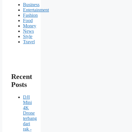
Business
Entertainment
Fashion
Food
Money
News
Style
Travel
Recent
Posts
DJI
Mini
4K
Drone
terbang
dari
rak -