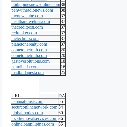
philippinesnewsonline.com
38
penwithradionews.com
38
mynewstube.com
37
healthandwelnes.com
37
thecreditpost.com
37
redranker.com
37
thetechnib.com
37
planetonerealty.com
37
cometothetruth.com
20
cometothetruth.com
20
gastovesolutions.com
18
izumibella.com
16
madbudapest.com
25
URLs
DA
hananahouse.com
55
secureonlinenetwork.com
54
globalmodes.com
60
localremovalservices.com
36
onlineloanpilipinas.com
55