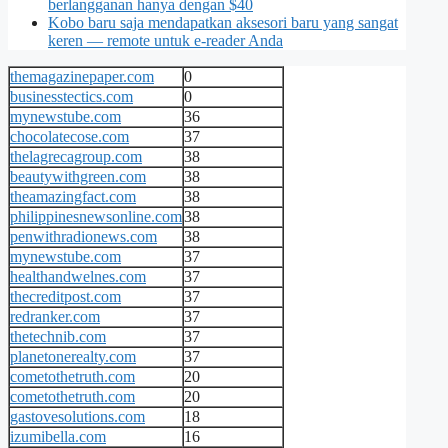
berlangganan hanya dengan $40
Kobo baru saja mendapatkan aksesori baru yang sangat
keren — remote untuk e-reader Anda
themagazinepaper.com
0
businesstectics.com
0
mynewstube.com
36
chocolatecose.com
37
thelagrecagroup.com
38
beautywithgreen.com
38
theamazingfact.com
38
philippinesnewsonline.com
38
penwithradionews.com
38
mynewstube.com
37
healthandwelnes.com
37
thecreditpost.com
37
redranker.com
37
thetechnib.com
37
planetonerealty.com
37
cometothetruth.com
20
cometothetruth.com
20
gastovesolutions.com
18
izumibella.com
16