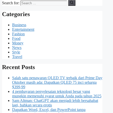
Search for:
Categories
Business
Entertainment
Fashion
Food
Money
News
Style
Travel
Recent Posts
Salah satu penawaran QLED TV terbaik dari Prime Day
Oktober masih ada: Dapatkan QLED 75 inci seharga
$399,99
4 pembayaran penyelesaian teknologi besar yang
mungkin memenuhi syarat untuk Anda pada tahun 2025
Sam Altman: ChatGPT akan menjadi lebih bersahabat
lagi, bahkan secara erotis
Dapatkan Word, Excel, dan PowerPoint tanpa