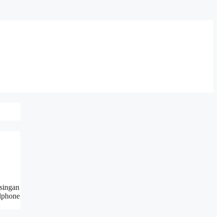
singan
adphone