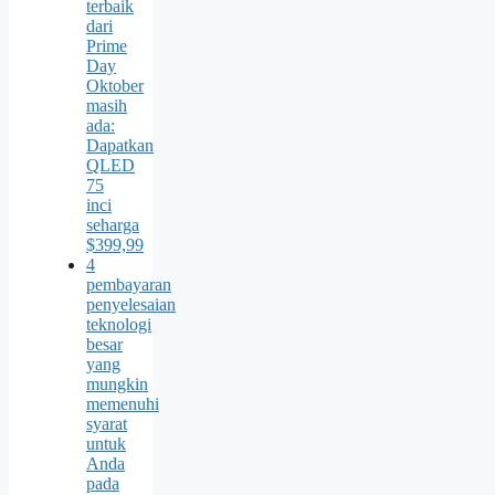
terbaik
dari
Prime
Day
Oktober
masih
ada:
Dapatkan
QLED
75
inci
seharga
$399,99
4
pembayaran
penyelesaian
teknologi
besar
yang
mungkin
memenuhi
syarat
untuk
Anda
pada