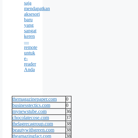
saja
mendapatkan
aksesori
baru
yang
sangat
keren
—
remote
untuk
e-
reader
Anda
themagazinepaper.com
0
businesstectics.com
0
mynewstube.com
36
chocolatecose.com
37
thelagrecagroup.com
38
beautywithgreen.com
38
theamazingfact.com
38