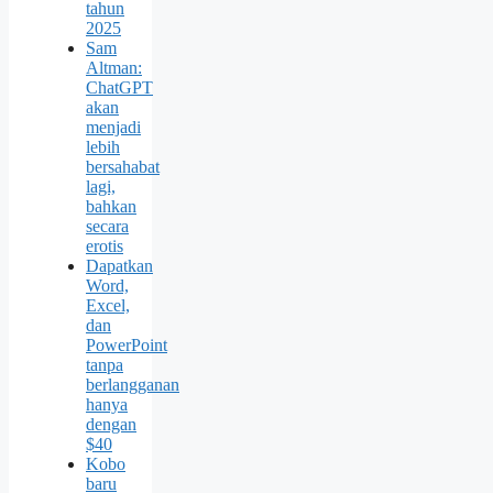
tahun
2025
Sam
Altman:
ChatGPT
akan
menjadi
lebih
bersahabat
lagi,
bahkan
secara
erotis
Dapatkan
Word,
Excel,
dan
PowerPoint
tanpa
berlangganan
hanya
dengan
$40
Kobo
baru