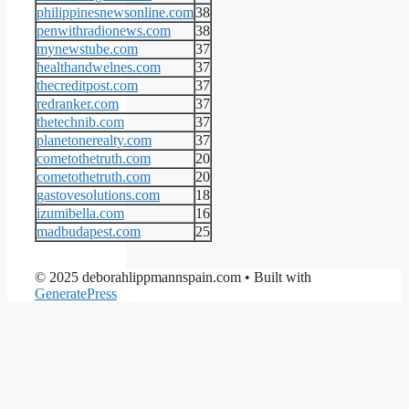
philippinesnewsonline.com
38
penwithradionews.com
38
mynewstube.com
37
healthandwelnes.com
37
thecreditpost.com
37
redranker.com
37
thetechnib.com
37
planetonerealty.com
37
cometothetruth.com
20
cometothetruth.com
20
gastovesolutions.com
18
izumibella.com
16
madbudapest.com
25
© 2025 deborahlippmannspain.com
• Built with
GeneratePress