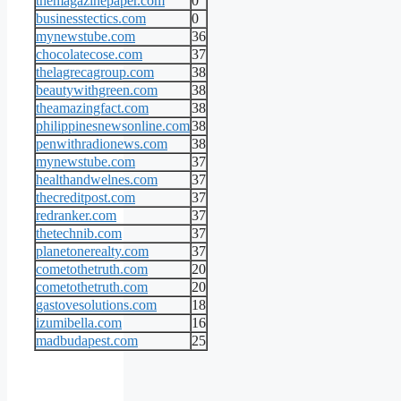
themagazinepaper.com
0
businesstectics.com
0
mynewstube.com
36
chocolatecose.com
37
thelagrecagroup.com
38
beautywithgreen.com
38
theamazingfact.com
38
philippinesnewsonline.com
38
penwithradionews.com
38
mynewstube.com
37
healthandwelnes.com
37
thecreditpost.com
37
redranker.com
37
thetechnib.com
37
planetonerealty.com
37
cometothetruth.com
20
cometothetruth.com
20
gastovesolutions.com
18
izumibella.com
16
madbudapest.com
25