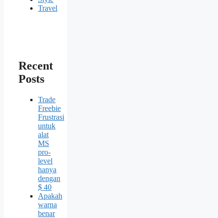
Travel
Recent
Posts
Trade
Freebie
Frustrasi
untuk
alat
MS
pro-
level
hanya
dengan
$ 40
Apakah
warna
benar