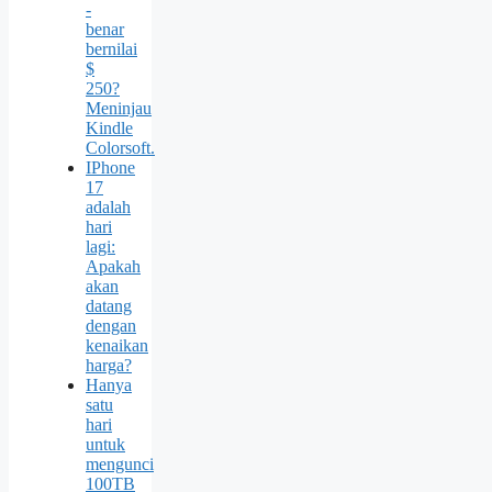
-
benar
bernilai
$
250?
Meninjau
Kindle
Colorsoft.
IPhone
17
adalah
hari
lagi:
Apakah
akan
datang
dengan
kenaikan
harga?
Hanya
satu
hari
untuk
mengunci
100TB