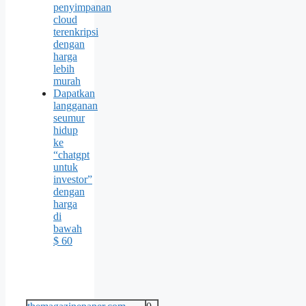
penyimpanan
cloud
terenkripsi
dengan
harga
lebih
murah
Dapatkan
langganan
seumur
hidup
ke
“chatgpt
untuk
investor”
dengan
harga
di
bawah
$ 60