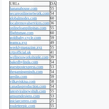
URLs
DA
hananahouse.com
55
secureonlinenetwork.com
54
globalmodes.com
60
localremovalservices.com
36
onlineloanpilipinas.com
55
flightsmag.com
60
goldbaby-cycle.com
59
teamca.xyz
49
weeklymagazine.xyz
55
crtzofficial.uk
41
wellnessworkshople.com
39
bakedbylinda.com
54
guestpostexpress.com
53
thegamingminds.com
54
qerdin.com
59
vilkaviskisa.com
58
canadasproduction.com
54
latestviralnewshub.com
55
amsumdesigns.com
53
iniciarcorreo.com
25
rouletteepic.com
55