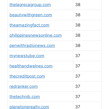
thelagrecagroup.com
38
beautywithgreen.com
38
theamazingfact.com
38
philippinesnewsonline.com
38
penwithradionews.com
38
mynewstube.com
37
healthandwelnes.com
37
thecreditpost.com
37
redranker.com
37
thetechnib.com
37
planetonerealty.com
37