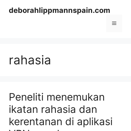
Skip
deborahlippmannspain.com
to
content
Menu
rahasia
Peneliti menemukan
ikatan rahasia dan
kerentanan di aplikasi