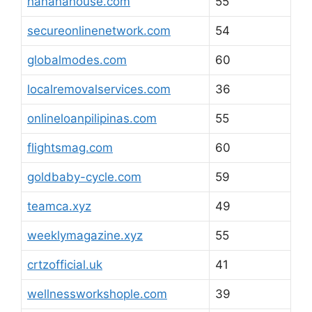
hananahouse.com
55
secureonlinenetwork.com
54
globalmodes.com
60
localremovalservices.com
36
onlineloanpilipinas.com
55
flightsmag.com
60
goldbaby-cycle.com
59
teamca.xyz
49
weeklymagazine.xyz
55
crtzofficial.uk
41
wellnessworkshople.com
39