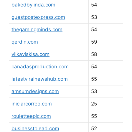
bakedbylinda.com
54
guestpostexpress.com
53
thegamingminds.com
54
qerdin.com
59
vilkaviskisa.com
58
canadasproduction.com
54
latestviralnewshub.com
55
amsumdesigns.com
53
iniciarcorreo.com
25
rouletteepic.com
55
businesstolead.com
52