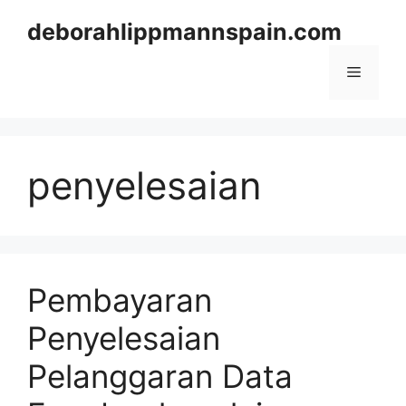
Skip
deborahlippmannspain.com
to
content
Menu
penyelesaian
Pembayaran
Penyelesaian
Pelanggaran Data