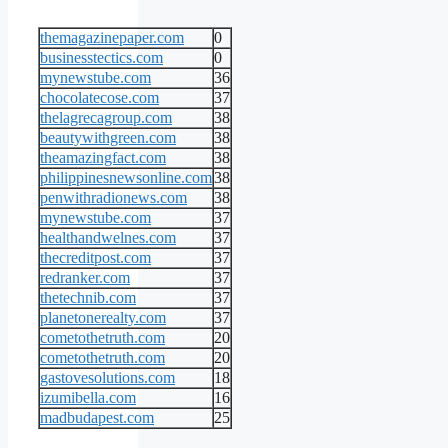
themagazinepaper.com
0
businesstectics.com
0
mynewstube.com
36
chocolatecose.com
37
thelagrecagroup.com
38
beautywithgreen.com
38
theamazingfact.com
38
philippinesnewsonline.com
38
penwithradionews.com
38
mynewstube.com
37
healthandwelnes.com
37
thecreditpost.com
37
redranker.com
37
thetechnib.com
37
planetonerealty.com
37
cometothetruth.com
20
cometothetruth.com
20
gastovesolutions.com
18
izumibella.com
16
madbudapest.com
25