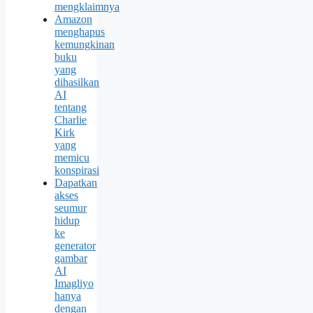
mengklaimnya
Amazon
menghapus
kemungkinan
buku
yang
dihasilkan
AI
tentang
Charlie
Kirk
yang
memicu
konspirasi
Dapatkan
akses
seumur
hidup
ke
generator
gambar
AI
Imagliyo
hanya
dengan