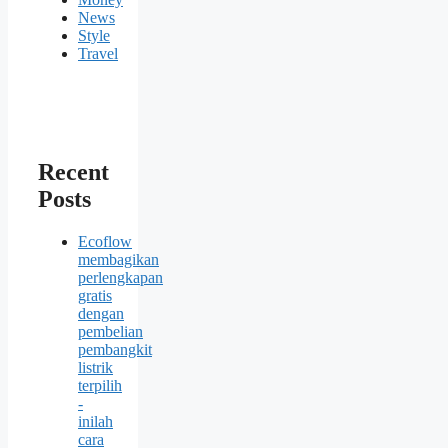
News
Style
Travel
Recent
Posts
Ecoflow
membagikan
perlengkapan
gratis
dengan
pembelian
pembangkit
listrik
terpilih
-
inilah
cara