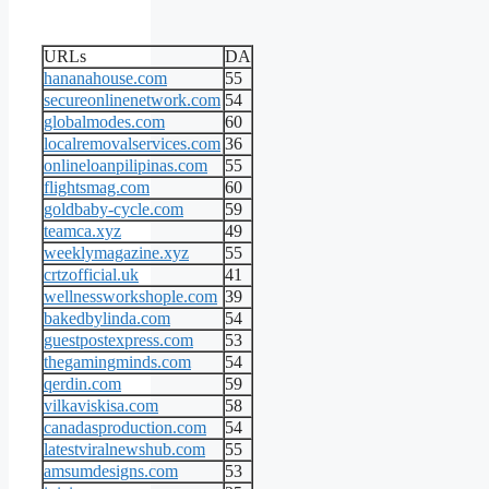
URLs
DA
hananahouse.com
55
secureonlinenetwork.com
54
globalmodes.com
60
localremovalservices.com
36
onlineloanpilipinas.com
55
flightsmag.com
60
goldbaby-cycle.com
59
teamca.xyz
49
weeklymagazine.xyz
55
crtzofficial.uk
41
wellnessworkshople.com
39
bakedbylinda.com
54
guestpostexpress.com
53
thegamingminds.com
54
qerdin.com
59
vilkaviskisa.com
58
canadasproduction.com
54
latestviralnewshub.com
55
amsumdesigns.com
53