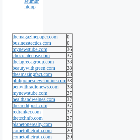
seumur
hidup
themagazinepaper.com
0
businesstectics.com
0
mynewstube.com
36
chocolatecose.com
37
thelagrecagroup.com
38
beautywithgreen.com
38
theamazingfact.com
38
philippinesnewsonline.com
38
penwithradionews.com
38
mynewstube.com
37
healthandwelnes.com
37
thecreditpost.com
37
redranker.com
37
thetechnib.com
37
planetonerealty.com
37
cometothetruth.com
20
cometothetruth.com
20