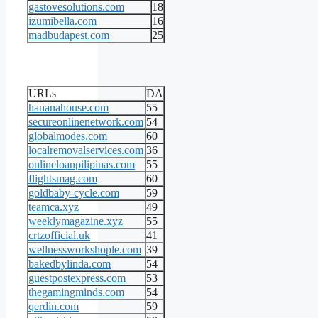
gastovesolutions.com
18
izumibella.com
16
madbudapest.com
25
URLs
DA
hananahouse.com
55
secureonlinenetwork.com
54
globalmodes.com
60
localremovalservices.com
36
onlineloanpilipinas.com
55
flightsmag.com
60
goldbaby-cycle.com
59
teamca.xyz
49
weeklymagazine.xyz
55
crtzofficial.uk
41
wellnessworkshople.com
39
bakedbylinda.com
54
guestpostexpress.com
53
thegamingminds.com
54
qerdin.com
59