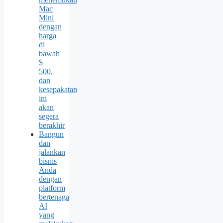
Mac
Mini
dengan
harga
di
bawah
$
500,
dan
kesepakatan
ini
akan
segera
berakhir
Bangun
dan
jalankan
bisnis
Anda
dengan
platform
bertenaga
AI
yang