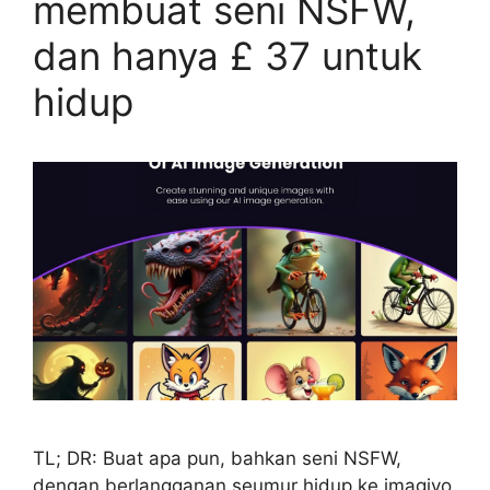
membuat seni NSFW,
dan hanya £ 37 untuk
hidup
TL; DR: Buat apa pun, bahkan seni NSFW,
dengan berlangganan seumur hidup ke imagiyo