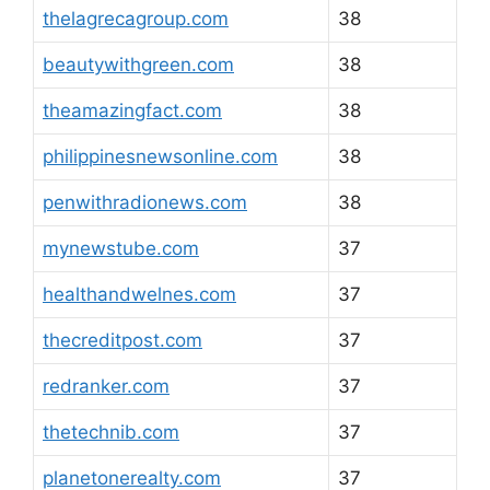
thelagrecagroup.com
38
beautywithgreen.com
38
theamazingfact.com
38
philippinesnewsonline.com
38
penwithradionews.com
38
mynewstube.com
37
healthandwelnes.com
37
thecreditpost.com
37
redranker.com
37
thetechnib.com
37
planetonerealty.com
37