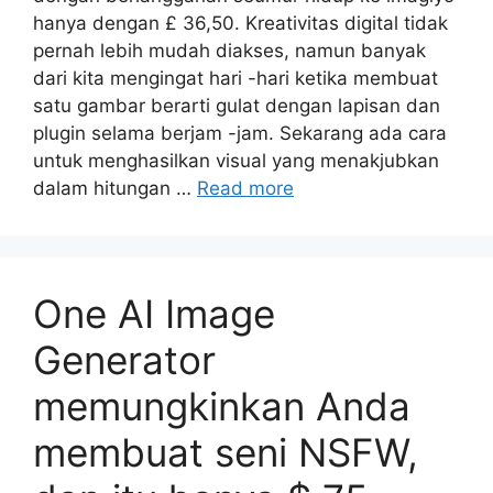
hanya dengan £ 36,50. Kreativitas digital tidak
pernah lebih mudah diakses, namun banyak
dari kita mengingat hari -hari ketika membuat
satu gambar berarti gulat dengan lapisan dan
plugin selama berjam -jam. Sekarang ada cara
untuk menghasilkan visual yang menakjubkan
dalam hitungan …
Read more
One AI Image
Generator
memungkinkan Anda
membuat seni NSFW,