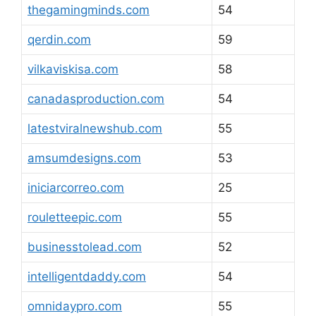
thegamingminds.com
54
qerdin.com
59
vilkaviskisa.com
58
canadasproduction.com
54
latestviralnewshub.com
55
amsumdesigns.com
53
iniciarcorreo.com
25
rouletteepic.com
55
businesstolead.com
52
intelligentdaddy.com
54
omnidaypro.com
55