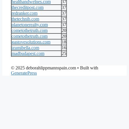
healthandwelnes.com
37
thecreditpost.com
37
redranker.com
37
thetechnib.com
37
planetonerealty.com
37
cometothetruth.com
20
cometothetruth.com
20
gastovesolutions.com
18
izumibella.com
16
madbudapest.com
25
© 2025 deborahlippmannspain.com
• Built with
GeneratePress