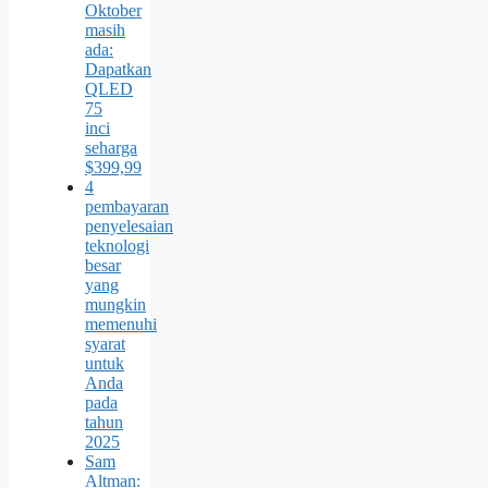
Oktober
masih
ada:
Dapatkan
QLED
75
inci
seharga
$399,99
4
pembayaran
penyelesaian
teknologi
besar
yang
mungkin
memenuhi
syarat
untuk
Anda
pada
tahun
2025
Sam
Altman: