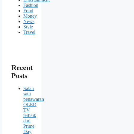
Fashion
Food
Money
News
Style
Travel
Recent
Posts
Salah
satu
penawaran
QLED
TV
terbaik
dari
Prime
Day