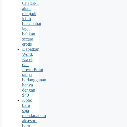
ChatGPT
akan
menjadi
lebih
bersahabat
lagi,
bahkan
secara
erotis
Dapatkan
Word,
Excel,
dan
PowerPoint
tanpa
berlangganan
hanya
dengan
$40
Kobo
baru
saja
mendapatkan
aksesori
baru