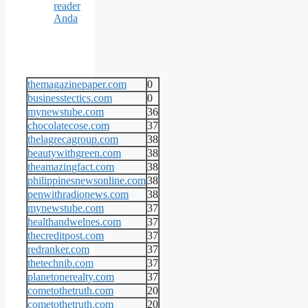
reader
Anda
themagazinepaper.com
0
businesstectics.com
0
mynewstube.com
36
chocolatecose.com
37
thelagrecagroup.com
38
beautywithgreen.com
38
theamazingfact.com
38
philippinesnewsonline.com
38
penwithradionews.com
38
mynewstube.com
37
healthandwelnes.com
37
thecreditpost.com
37
redranker.com
37
thetechnib.com
37
planetonerealty.com
37
cometothetruth.com
20
cometothetruth.com
20