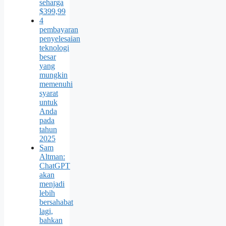
seharga
$399,99
4
pembayaran
penyelesaian
teknologi
besar
yang
mungkin
memenuhi
syarat
untuk
Anda
pada
tahun
2025
Sam
Altman:
ChatGPT
akan
menjadi
lebih
bersahabat
lagi,
bahkan