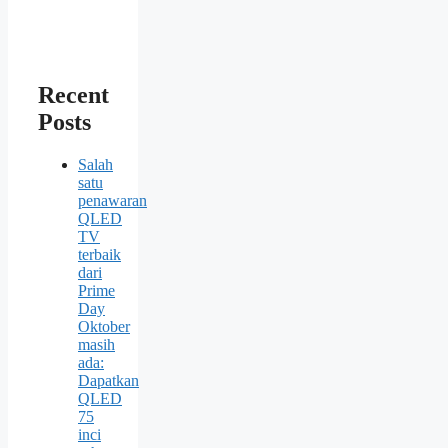
Recent
Posts
Salah
satu
penawaran
QLED
TV
terbaik
dari
Prime
Day
Oktober
masih
ada:
Dapatkan
QLED
75
inci