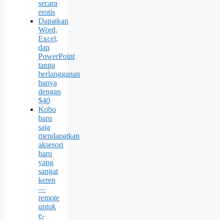
secara
erotis
Dapatkan
Word,
Excel,
dan
PowerPoint
tanpa
berlangganan
hanya
dengan
$40
Kobo
baru
saja
mendapatkan
aksesori
baru
yang
sangat
keren
—
remote
untuk
e-