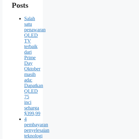
Posts
Salah
satu
penawaran
QLED
TV
terbaik
dari
Prime
Day
Oktober
masih
ada:
Dapatkan
QLED
75
inci
seharga
$399,99
4
pembayaran
penyelesaian
teknologi