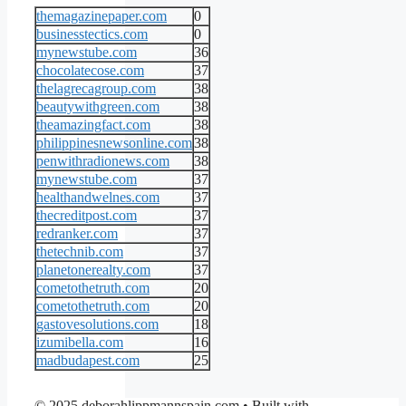
themagazinepaper.com
0
businesstectics.com
0
mynewstube.com
36
chocolatecose.com
37
thelagrecagroup.com
38
beautywithgreen.com
38
theamazingfact.com
38
philippinesnewsonline.com
38
penwithradionews.com
38
mynewstube.com
37
healthandwelnes.com
37
thecreditpost.com
37
redranker.com
37
thetechnib.com
37
planetonerealty.com
37
cometothetruth.com
20
cometothetruth.com
20
gastovesolutions.com
18
izumibella.com
16
madbudapest.com
25
© 2025 deborahlippmannspain.com
• Built with