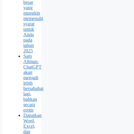
besar
yang
mungkin
memenuhi
syarat
untuk
Anda
pada
tahun
2025
Sam
Altman:
ChatGPT
akan
menjadi
lebih
bersahabat
lagi,
bahkan
secara
erotis
Dapatkan
Word,
Excel,
dan