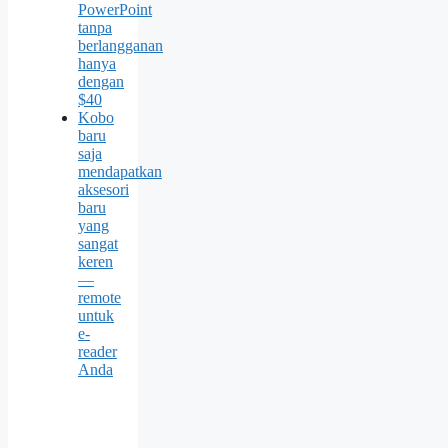
PowerPoint
tanpa
berlangganan
hanya
dengan
$40
Kobo
baru
saja
mendapatkan
aksesori
baru
yang
sangat
keren
—
remote
untuk
e-
reader
Anda