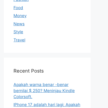
Food
Money
News
Style
Travel
Recent Posts
Apakah warna benar -benar
bernilai $ 250? Meninjau Kindle
Colorsoft.
IPhone 17 adalah hari lagi: Apakah