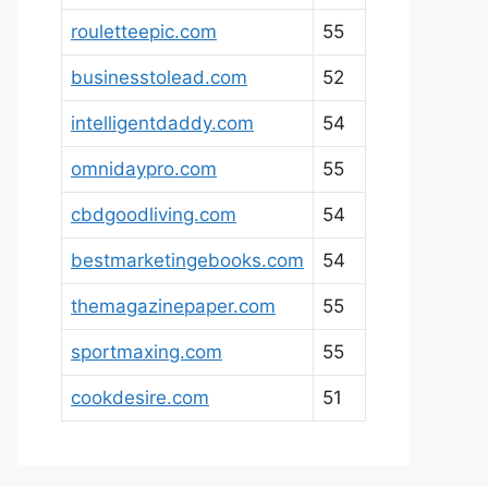
rouletteepic.com
55
businesstolead.com
52
intelligentdaddy.com
54
omnidaypro.com
55
cbdgoodliving.com
54
bestmarketingebooks.com
54
themagazinepaper.com
55
sportmaxing.com
55
cookdesire.com
51