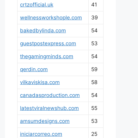
crtzofficial.uk
41
wellnessworkshople.com
39
bakedbylinda.com
54
guestpostexpress.com
53
thegamingminds.com
54
qerdin.com
59
vilkaviskisa.com
58
canadasproduction.com
54
latestviralnewshub.com
55
amsumdesigns.com
53
iniciarcorreo.com
25