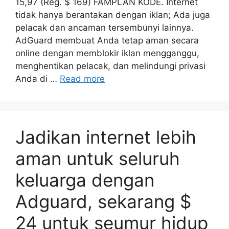
15,97 (Reg. $ 169) FAMPLAN KODE. Internet
tidak hanya berantakan dengan iklan; Ada juga
pelacak dan ancaman tersembunyi lainnya.
AdGuard membuat Anda tetap aman secara
online dengan memblokir iklan mengganggu,
menghentikan pelacak, dan melindungi privasi
Anda di …
Read more
Jadikan internet lebih
aman untuk seluruh
keluarga dengan
Adguard, sekarang $
24 untuk seumur hidup