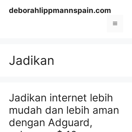
Skip
deborahlippmannspain.com
to
content
Menu
Jadikan
Jadikan internet lebih
mudah dan lebih aman
dengan Adguard,