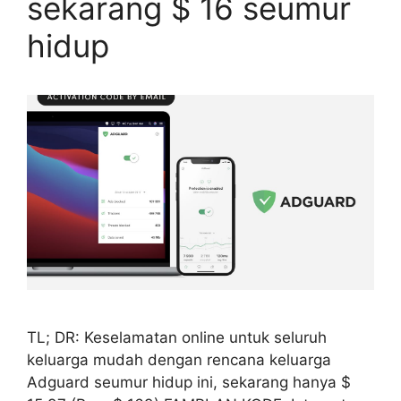
sekarang $ 16 seumur
hidup
TL; DR: Keselamatan online untuk seluruh
keluarga mudah dengan rencana keluarga
Adguard seumur hidup ini, sekarang hanya $