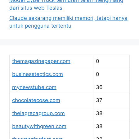
dari situs web Teslas
Claude sekarang memiliki memori, tetapi hanya
untuk pengguna tertentu
themagazinepaper.com
0
businesstectics.com
0
mynewstube.com
36
chocolatecose.com
37
thelagrecagroup.com
38
beautywithgreen.com
38