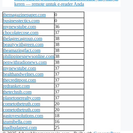
keren — remote untuk e-reader Anda
themagazinepaper.com
0
businesstectics.com
0
mynewstube.com
36
chocolatecose.com
37
thelagrecagroup.com
38
beautywithgreen.com
38
theamazingfact.com
38
philippinesnewsonline.com
38
penwithradionews.com
38
mynewstube.com
37
healthandwelnes.com
37
thecreditpost.com
37
redranker.com
37
thetechnib.com
37
planetonerealty.com
37
cometothetruth.com
20
cometothetruth.com
20
gastovesolutions.com
18
izumibella.com
16
madbudapest.com
25