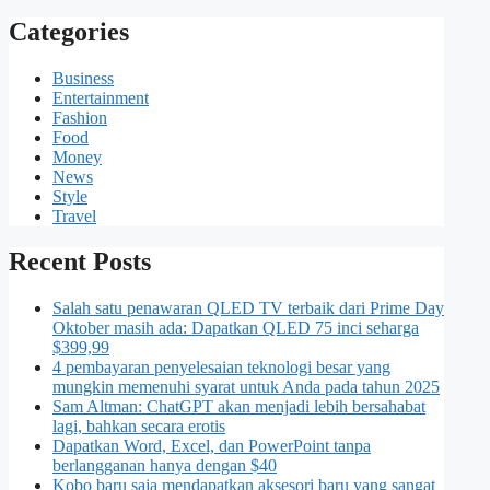
Categories
Business
Entertainment
Fashion
Food
Money
News
Style
Travel
Recent Posts
Salah satu penawaran QLED TV terbaik dari Prime Day
Oktober masih ada: Dapatkan QLED 75 inci seharga
$399,99
4 pembayaran penyelesaian teknologi besar yang
mungkin memenuhi syarat untuk Anda pada tahun 2025
Sam Altman: ChatGPT akan menjadi lebih bersahabat
lagi, bahkan secara erotis
Dapatkan Word, Excel, dan PowerPoint tanpa
berlangganan hanya dengan $40
Kobo baru saja mendapatkan aksesori baru yang sangat