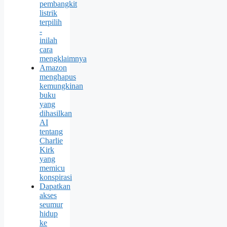
pembangkit
listrik
terpilih
-
inilah
cara
mengklaimnya
Amazon
menghapus
kemungkinan
buku
yang
dihasilkan
AI
tentang
Charlie
Kirk
yang
memicu
konspirasi
Dapatkan
akses
seumur
hidup
ke