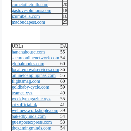
cometothetruth.com
20
gastovesolutions.com
18
izumibella.com
16
madbudapest.com
25
URLs
DA
hananahouse.com
55
secureonlinenetwork.com
54
globalmodes.com
60
localremovalservices.com
36
onlineloanpilipinas.com
55
flightsmag.com
60
goldbaby-cycle.com
59
teamca.xyz
49
weeklymagazine.xyz
55
crtzofficial.uk
41
wellnessworkshople.com
39
bakedbylinda.com
54
guestpostexpress.com
53
thegamingminds.com
54