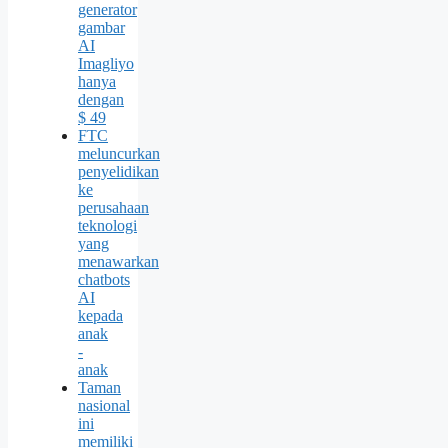
generator
gambar
AI
Imagliyo
hanya
dengan
$ 49
FTC
meluncurkan
penyelidikan
ke
perusahaan
teknologi
yang
menawarkan
chatbots
AI
kepada
anak
-
anak
Taman
nasional
ini
memiliki