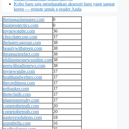
Kobo baru saja mendapatkan aksesori baru yang sangat
keren — remote untuk e-reader Anda
themagazinepaper.com
0
businesstectics.com
0
mynewstube.com
36
chocolatecose.com
37
thelagrecagroup.com
38
beautywithgreen.com
38
theamazingfact.com
38
philippinesnewsonline.com
38
penwithradionews.com
38
mynewstube.com
37
healthandwelnes.com
37
thecreditpost.com
37
redranker.com
37
thetechnib.com
37
planetonerealty.com
37
cometothetruth.com
20
cometothetruth.com
20
gastovesolutions.com
18
izumibella.com
16
madbudapest.com
25