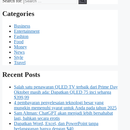
Search for:
Categories
Business
Entertainment
Fashion
Food
Money
News
Style
Travel
Recent Posts
Salah satu penawaran QLED TV terbaik dari Prime Day
Oktober masih ada: Dapatkan QLED 75 inci seharga
$399,99
4 pembayaran penyelesaian teknologi besar yang
mungkin memenuhi syarat untuk Anda pada tahun 2025
Sam Altman: ChatGPT akan menjadi lebih bersahabat
lagi, bahkan secara erotis
Dapatkan Word, Excel, dan PowerPoint tanpa
berlangganan hanya dengan $40