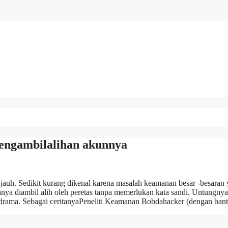
engambilalihan akunnya
k jauh. Sedikit kurang dikenal karena masalah keamanan besar -besaran
 diambil alih oleh peretas tanpa memerlukan kata sandi. Untungnya
apa drama. Sebagai ceritanyaPeneliti Keamanan Bobdahacker (dengan ban