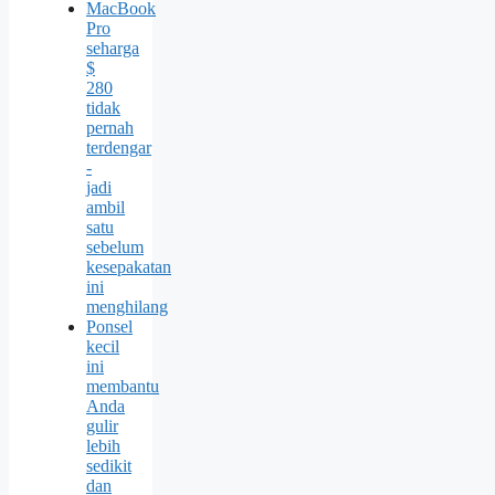
MacBook
Pro
seharga
$
280
tidak
pernah
terdengar
-
jadi
ambil
satu
sebelum
kesepakatan
ini
menghilang
Ponsel
kecil
ini
membantu
Anda
gulir
lebih
sedikit
dan