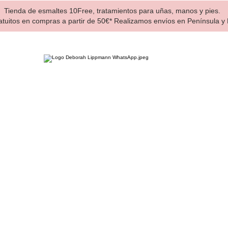
Tienda de esmaltes 10Free, tratamientos para uñas, manos y pies.
atuitos en compras a partir de 50€* Realizamos envíos en Península y