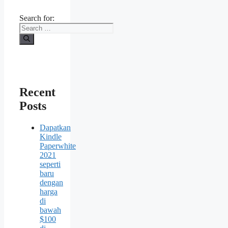
Search for:
Recent
Posts
Dapatkan
Kindle
Paperwhite
2021
seperti
baru
dengan
harga
di
bawah
$100