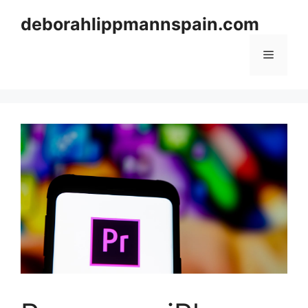
Skip
deborahlippmannspain.com
to
content
Menu