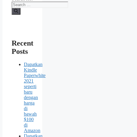
Recent
Posts
Dapatkan
Kindle
Paperwhite
2021
seperti
baru
dengan
harga
di
bawah
$100
di
Amazon
Dapatkan