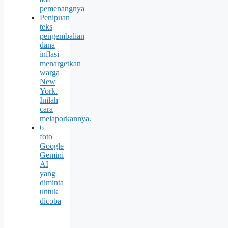
pemenangnya
Penipuan
teks
pengembalian
dana
inflasi
menargetkan
warga
New
York.
Inilah
cara
melaporkannya.
6
foto
Google
Gemini
AI
yang
diminta
untuk
dicoba