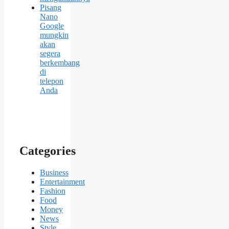
Pisang
Nano
Google
mungkin
akan
segera
berkembang
di
telepon
Anda
Categories
Business
Entertainment
Fashion
Food
Money
News
Style