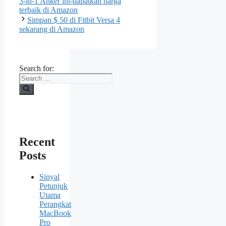
3-in-1 Anker ini-dapatkan harga
terbaik di Amazon
Simpan $ 50 di Fitbit Versa 4
sekarang di Amazon
Search for:
Recent
Posts
Sinyal
Petunjuk
Utama
Perangkat
MacBook
Pro