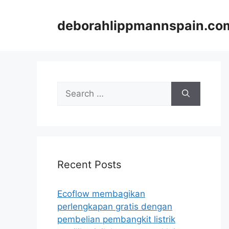
Skip
to
deborahlippmannspain.co
content
Search
for:
Recent Posts
Ecoflow membagikan
perlengkapan gratis dengan
pembelian pembangkit listrik