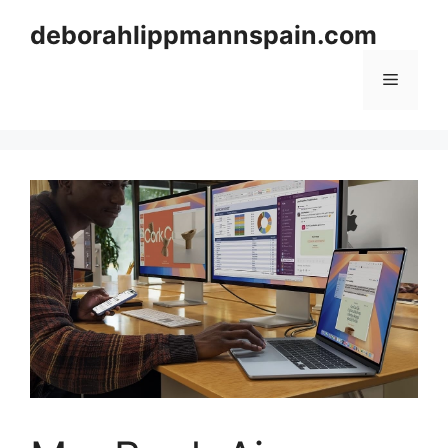
Skip
deborahlippmannspain.com
to
content
Menu