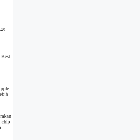
249.
n Best
Apple.
lebih
arakan
i chip
n