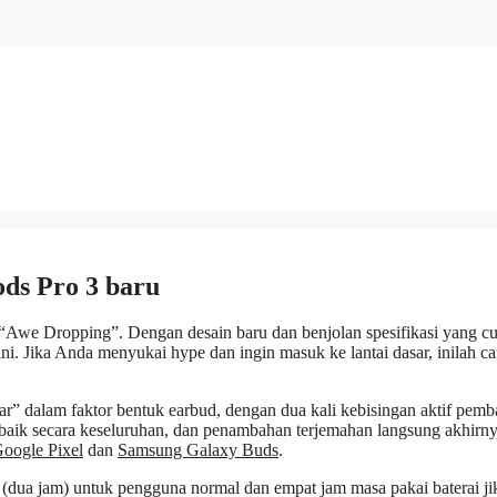
ods Pro 3 baru
“Awe Dropping”. Dengan desain baru dan benjolan spesifikasi yang c
ini. Jika Anda menyukai hype dan ingin masuk ke lantai dasar, inilah ca
” dalam faktor bentuk earbud, dengan dua kali kebisingan aktif pemb
 baik secara keseluruhan, dan penambahan terjemahan langsung akhirn
oogle Pixel
dan
Samsung Galaxy Buds
.
 (dua jam) untuk pengguna normal dan empat jam masa pakai baterai ji