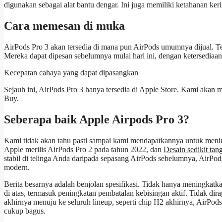
digunakan sebagai alat bantu dengar. Ini juga memiliki ketahanan ke
Cara memesan di muka
AirPods Pro 3 akan tersedia di mana pun AirPods umumnya dijual. Te
Mereka dapat dipesan sebelumnya mulai hari ini, dengan ketersediaa
Kecepatan cahaya yang dapat dipasangkan
Sejauh ini, AirPods Pro 3 hanya tersedia di Apple Store. Kami akan me
Buy.
Seberapa baik Apple Airpods Pro 3?
Kami tidak akan tahu pasti sampai kami mendapatkannya untuk meninjau
Apple merilis AirPods Pro 2 pada tahun 2022, dan
Desain sedikit tan
stabil di telinga Anda daripada sepasang AirPods sebelumnya, AirPods
modern.
Berita besarnya adalah benjolan spesifikasi. Tidak hanya meningkatk
di atas, termasuk peningkatan pembatalan kebisingan aktif. Tidak dir
akhirnya menuju ke seluruh lineup, seperti chip H2 akhirnya, AirPods
cukup bagus.