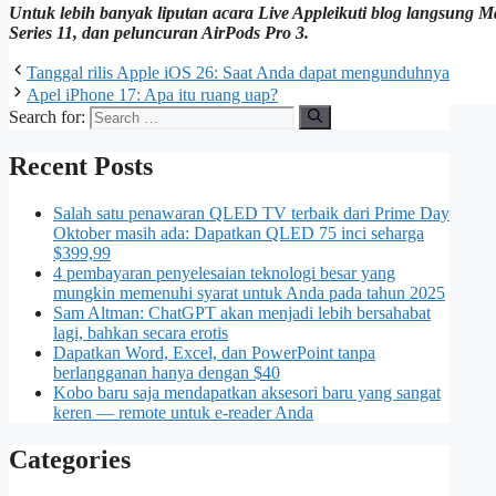
Untuk lebih banyak liputan acara Live Apple
ikuti blog langsung 
Series 11, dan peluncuran AirPods Pro 3.
Tanggal rilis Apple iOS 26: Saat Anda dapat mengunduhnya
Apel iPhone 17: Apa itu ruang uap?
Search for:
Recent Posts
Salah satu penawaran QLED TV terbaik dari Prime Day
Oktober masih ada: Dapatkan QLED 75 inci seharga
$399,99
4 pembayaran penyelesaian teknologi besar yang
mungkin memenuhi syarat untuk Anda pada tahun 2025
Sam Altman: ChatGPT akan menjadi lebih bersahabat
lagi, bahkan secara erotis
Dapatkan Word, Excel, dan PowerPoint tanpa
berlangganan hanya dengan $40
Kobo baru saja mendapatkan aksesori baru yang sangat
keren — remote untuk e-reader Anda
Categories