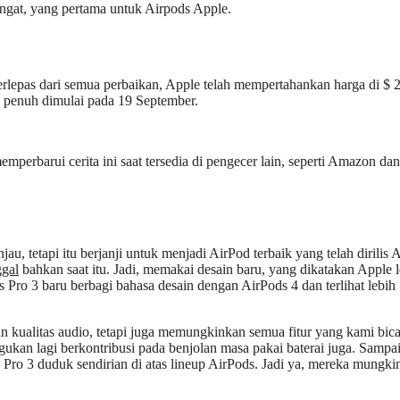
ringat, yang pertama untuk Airpods Apple.
rlepas dari semua perbaikan, Apple telah mempertahankan harga di $ 
n penuh dimulai pada 19 September.
mperbarui cerita ini saat tersedia di pengecer lain, seperti Amazon da
, tetapi itu berjanji untuk menjadi AirPod terbaik yang telah dirilis 
ggal
bahkan saat itu. Jadi, memakai desain baru, yang dikatakan Apple 
 Pro 3 baru berbagi bahasa desain dengan AirPods 4 dan terlihat lebih
an kualitas audio, tetapi juga memungkinkan semua fitur yang kami bic
agukan lagi berkontribusi pada benjolan masa pakai baterai juga. Sampa
 Pro 3 duduk sendirian di atas lineup AirPods. Jadi ya, mereka mungki