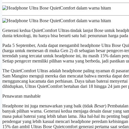
Generasi kedua QuietComfort Ultras-tindak lanjut Bose untuk headpho
dunia teknologi, itu hanya bisa berarti satu hal: penurunan harga pad
Pada 5 September, Anda dapat mengambil headphone Ultra Bose Quiet 
(harga untuk memesan di muka Gen 2) di sebagian besar pengecer-t
terendah yang tercatat untuk headphone ini, itu masih 15% dalam pen
Setiap pengecer memiliki pilihan warna yang berbeda, jadi pastikan un
The QuietComfort Ultras adalah headphone paling nyaman di pasara
Sam Mangino menguji mereka dan mencatat bahwa mereka dapat denga
mengguncang kacamata dan perhiasan. Daya tahan baterai menyertai 
dihidupkan, Ultras QuietComfort bertahan dari 18 hingga 24 jam per 
Penawaran mashable
Headphone ini juga menawarkan yang baik (tidak
Besar
) Pembatalan 
banyak pilihan warna. Generasi kedua menjaga desain dasar yang sam
masa pakai baterai yang lebih tahan lama. Jika hal-hal itu penting b
pendengar yang lebih kasual mencari headphone peredam kebisingan 
15% dan ambil Ultras Bose Quietcomfort generasi pertama saat sedang