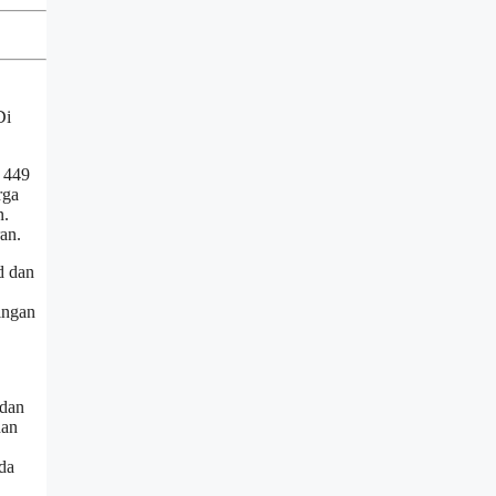
Di
$ 449
rga
n.
an.
d dan
ingan
 dan
dan
da