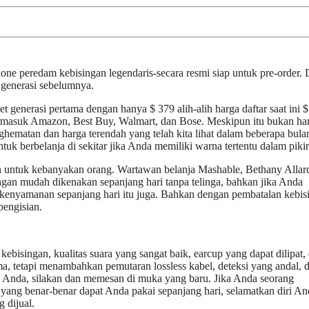
ne peredam kebisingan legendaris-secara resmi siap untuk pre-order. 
a generasi sebelumnya.
generasi pertama dengan hanya $ 379 alih-alih harga daftar saat ini 
ermasuk Amazon, Best Buy, Walmart, dan Bose. Meskipun itu bukan ha
ghematan dan harga terendah yang telah kita lihat dalam beberapa bula
tuk berbelanja di sekitar jika Anda memiliki warna tertentu dalam pikir
n untuk kebanyakan orang. Wartawan belanja Mashable, Bethany Allar
n mudah dikenakan sepanjang hari tanpa telinga, bahkan jika Anda
kenyamanan sepanjang hari itu juga. Bahkan dengan pembatalan kebis
pengisian.
kebisingan, kualitas suara yang sangat baik, earcup yang dapat dilipat,
a, tetapi menambahkan pemutaran lossless kabel, deteksi yang andal, 
agi Anda, silakan dan memesan di muka yang baru. Jika Anda seorang
yang benar-benar dapat Anda pakai sepanjang hari, selamatkan diri An
 dijual.