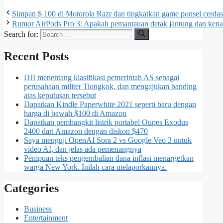
Simpan $ 100 di Motorola Razr dan tingkatkan game ponsel cerda
Rumor AirPods Pro 3: Apakah pemantauan detak jantung dan kena
Search for:
Recent Posts
DJI menentang klasifikasi pemerintah AS sebagai
perusahaan militer Tiongkok, dan mengajukan banding
atas keputusan tersebut
Dapatkan Kindle Paperwhite 2021 seperti baru dengan
harga di bawah $100 di Amazon
Dapatkan pembangkit listrik portabel Oupes Exodus
2400 dari Amazon dengan diskon $470
Saya menguji OpenAI Sora 2 vs Google Veo 3 untuk
video AI, dan jelas ada pemenangnya
Penipuan teks pengembalian dana inflasi menargetkan
warga New York. Inilah cara melaporkannya.
Categories
Business
Entertainment