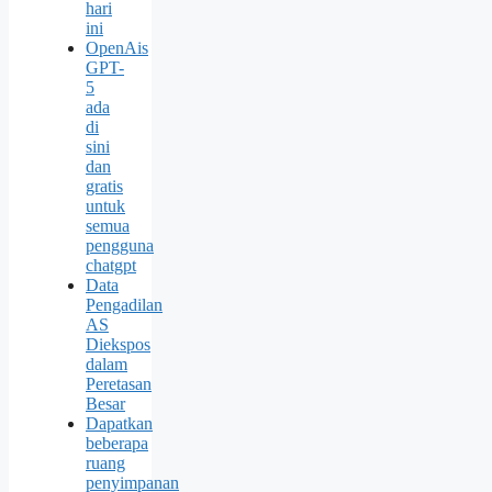
hari
ini
OpenAis
GPT-
5
ada
di
sini
dan
gratis
untuk
semua
pengguna
chatgpt
Data
Pengadilan
AS
Diekspos
dalam
Peretasan
Besar
Dapatkan
beberapa
ruang
penyimpanan