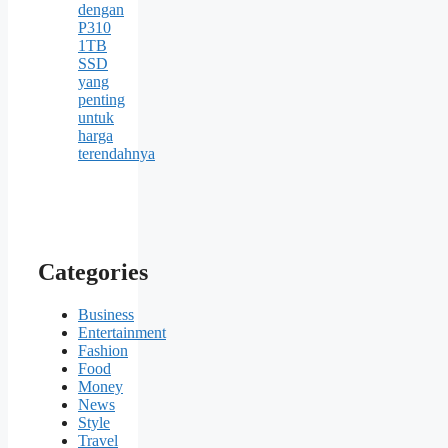
dengan
P310
1TB
SSD
yang
penting
untuk
harga
terendahnya
Categories
Business
Entertainment
Fashion
Food
Money
News
Style
Travel