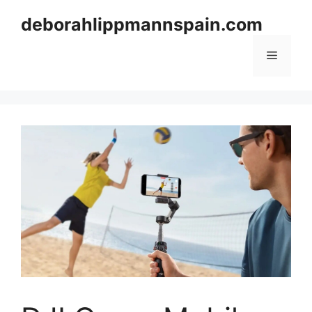
Skip
deborahlippmannspain.com
to
content
Menu