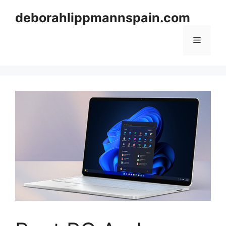
Skip
deborahlippmannspain.com
to
content
Menu