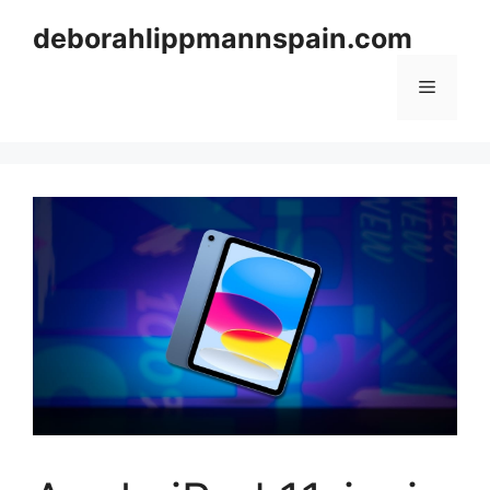
Skip
deborahlippmannspain.com
to
content
Menu