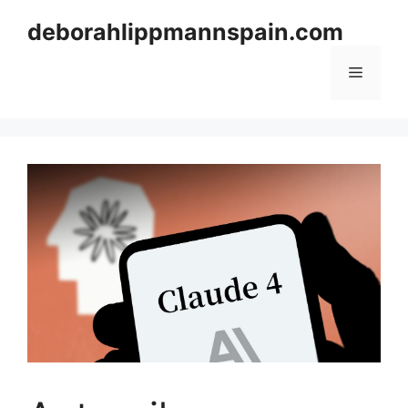
Skip
deborahlippmannspain.com
to
content
Menu