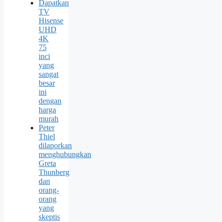
Dapatkan
TV
Hisense
UHD
4K
75
inci
yang
sangat
besar
ini
dengan
harga
murah
Peter
Thiel
dilaporkan
menghubungkan
Greta
Thunberg
dan
orang-
orang
yang
skeptis